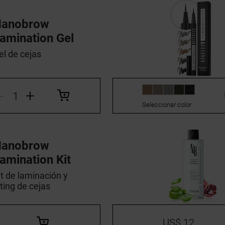
Nanobrow
amination Gel
el de cejas
-
+
Seleccionar color
Nanobrow
amination Kit
it de laminación y
ifting de cejas
US$ 12