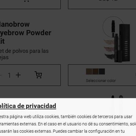
Nanobrow
yebrow Powder
it
et de polvos para las
ejas
-
+
Seleccionar color
Nanobrow
lítica de privacidad
tyling Brush
stra página web utiliza cookies, también cookies de terceros para usar
inceles para peinar
ramientas externas. En el caso en el usuario no dé su consentimiento, sol
as cejas
usarán las cookies externas. Puedes cambiar la configuración en tu