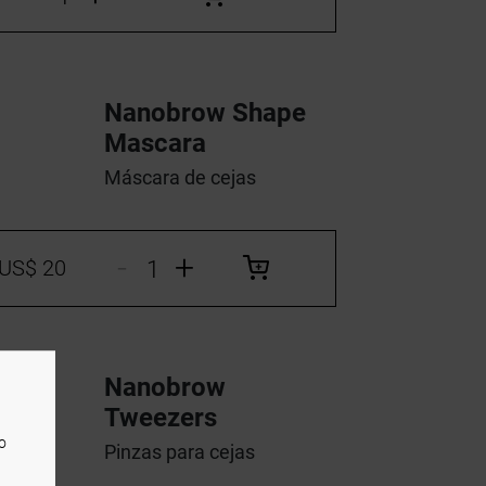
Nanobrow Shape
Mascara
Máscara de cejas
-
+
US$ 20
Nanobrow
Tweezers
o
Pinzas para cejas