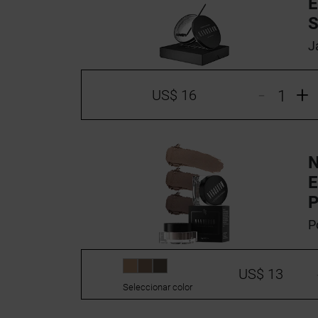
E
J
-
+
US$ 16
E
P
US$ 13
Seleccionar color