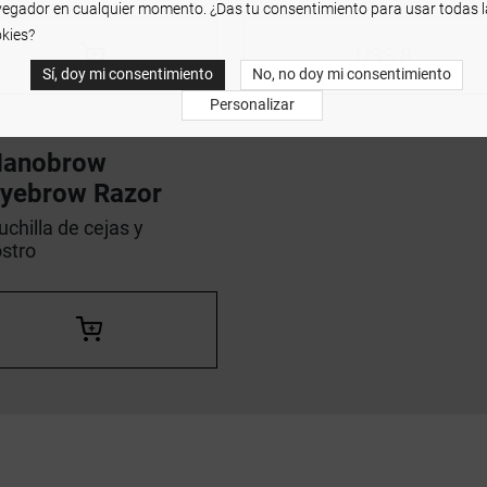
egador en cualquier momento. ¿Das tu consentimiento para usar todas l
kies?
US$ 8
Sí, doy mi consentimiento
No, no doy mi consentimiento
Personalizar
Nanobrow
yebrow Razor
uchilla de cejas y
ostro