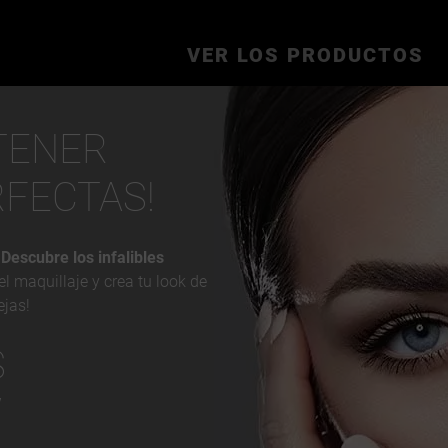
VER LOS PRODUCTOS
 TENER
RFECTAS!
?
Descubre los infalibles
el maquillaje y crea tu look de
ejas!
S
W