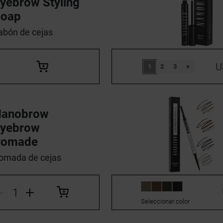
yebrow Styling
Soap
abón de cejas
U
1
2
3
+
Nanobrow
yebrow
Pomade
omada de cejas
-
+
Seleccionar color