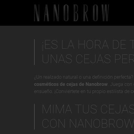
¡ES LA HORA DE
UNAS CEJAS PE
¿Un realzado natural o una definición perfecta
cosméticos de cejas de Nanobrow
. Juega con 
ensueño. ¡Conviértete en tu propio estilista de c
MIMA TUS CEJA
CON NANOBRO