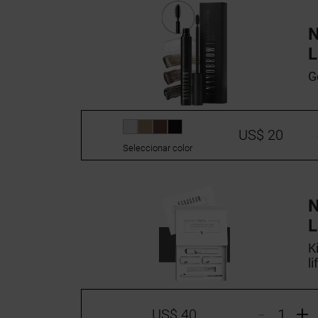
L
G
US$ 20
Seleccionar color
L
K
l
-
+
US$ 40