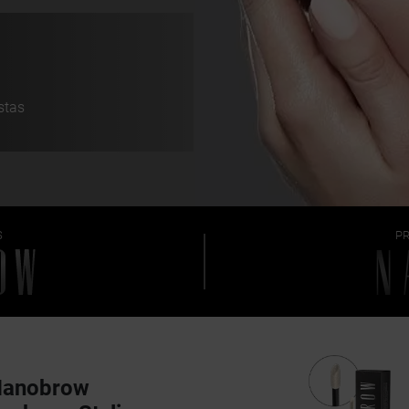
stas
S
P
Nanobrow