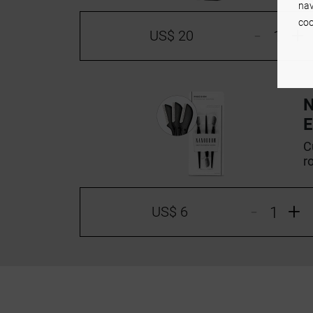
nav
coo
-
+
US$ 20
E
C
r
-
+
US$ 6