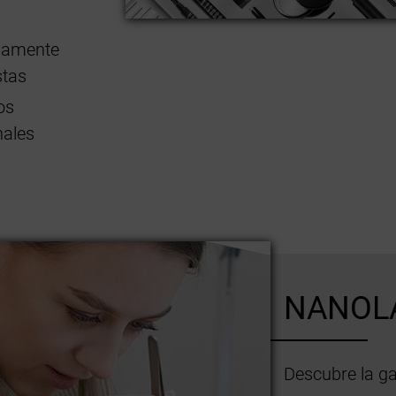
s
samente
tas
os
nales
NANOL
Descubre la g