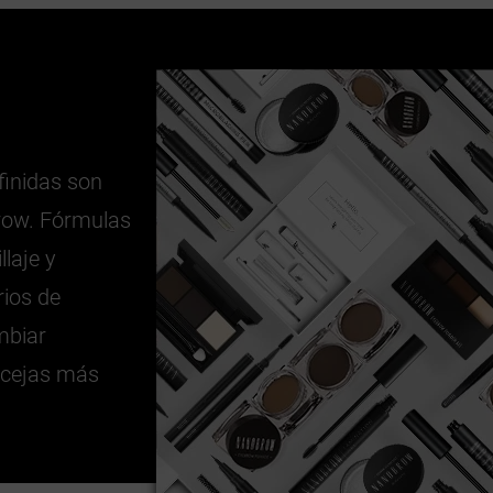
finidas son
row. Fórmulas
laje y
rios de
mbiar
s cejas más