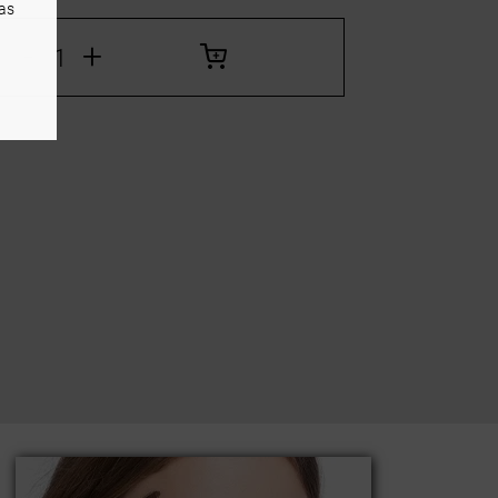
as
-
+