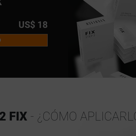
X
US$ 18
O
2 FIX
- ¿CÓMO APLICARL