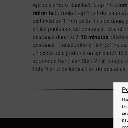
Aplica siempre Nanolash Step 2 Fix
inm
retirar la
fórmula Step 1 Lift de las pes
distancia de 1 mm de la línea de agua, 
en las puntas de las pestañas. Deja el 
pestañas durante
7-10 minutos
, observ
pestañas. Transcurrido el tiempo indicad
un disco de algodón o un aplicador. El 
sobres de Nanolash Step 2 Fix, y cada s
tratamiento de laminación de pestañas.
Po
Nue
her
se 
nav
coo