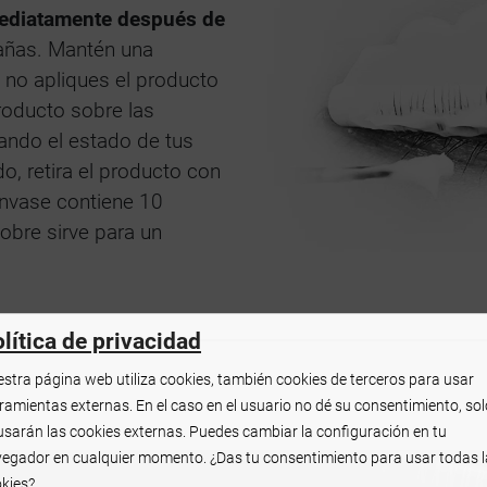
ediatamente después de
tañas. Mantén una
y no apliques el producto
producto sobre las
ando el estado de tus
o, retira el producto con
envase contiene 10
obre sirve para un
lítica de privacidad
stra página web utiliza cookies, también cookies de terceros para usar
ramientas externas. En el caso en el usuario no dé su consentimiento, sol
usarán las cookies externas. Puedes cambiar la configuración en tu
egador en cualquier momento. ¿Das tu consentimiento para usar todas l
kies?