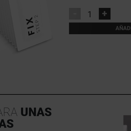
-
+
AÑAD
ARA
UNAS
AS