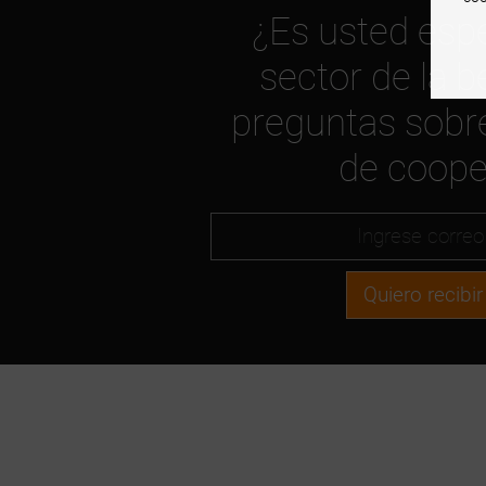
¿Es usted espe
sector de la b
preguntas sobre
de coope
Quiero recibir