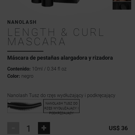
NANOLASH
LENGTH & CURL
MASCARA
Máscara
de pestañas alargadora y rizadora
Contenido:
10ml / 0.34 fl oz
Color:
negro
Nanolash Tusz do rzęs wydłużający i podkręcający
-
+
US$ 36