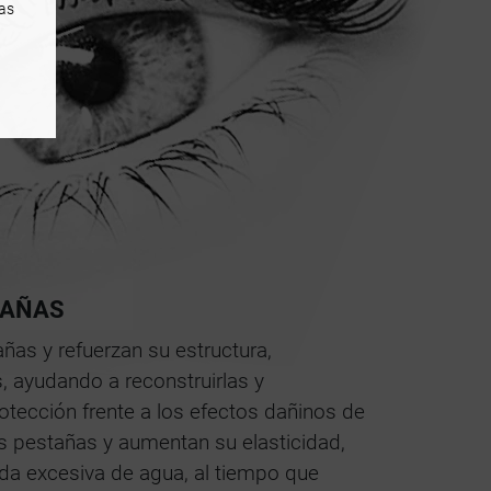
as
TAÑAS
ñas y refuerzan su estructura,
 ayudando a reconstruirlas y
otección frente a los efectos dañinos de
s pestañas y aumentan su elasticidad,
da excesiva de agua, al tiempo que