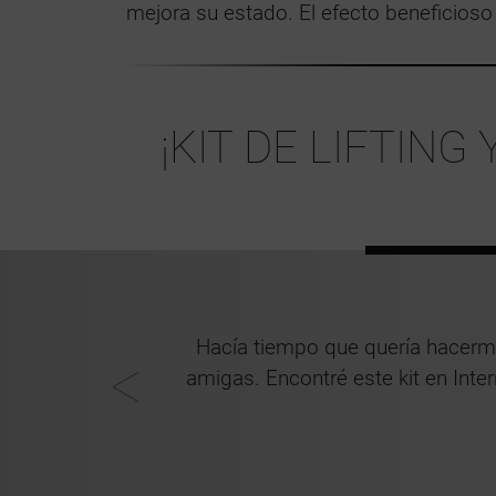
mejora su estado. El efecto beneficioso
¡KIT DE LIFTIN
entas. Ambas
Hacía tiempo que quería hacerme
esas durante
amigas. Encontré este kit en Inte
años, Pamplona