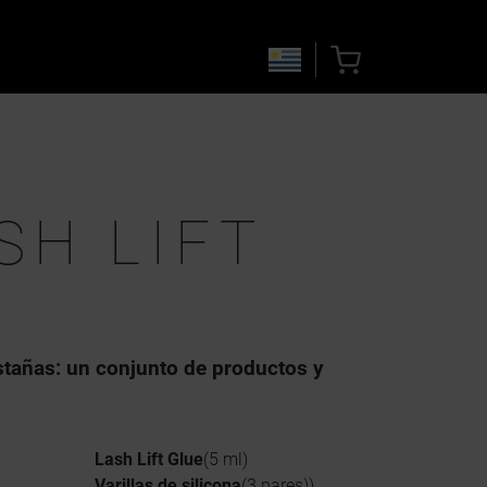
SH LIFT
stañas: un conjunto de productos y
Lash Lift Glue
(5 ml)
Varillas de silicona
(3 pares))