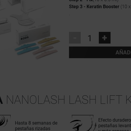
Step 3 - Keratin Booster
(10 x
.
-
+
AÑAD
A
NANOLASH LASH LIFT K
Efecto duradero
Hasta 8 semanas de
pestañas levan
pestañas rizadas