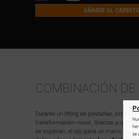
AÑADIR AL CARRIT
COMBINACIÓN DE
Po
Durante un lifting de pestañas, estas ex
Nue
transformación visual. Gracias a que la
her
se espesan, el ojo gana un marco impre
se 