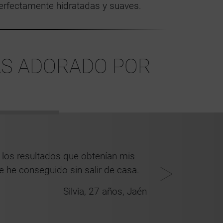
perfectamente hidratadas y suaves.
ÑAS ADORADO POR
Fácil aplicac
 los resultados que obtenían mis
más espesa
e he conseguido sin salir de casa.
Silvia, 27 años, Jaén