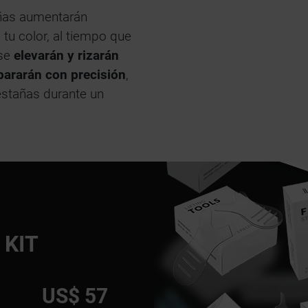
tañas aumentarán
tu color, al tiempo que
 se
elevarán y rizarán
epararán con precisión
,
stañas durante un
 KIT
US$ 57