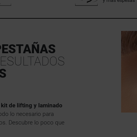
y más espesas
PESTAÑAS
ESULTADOS
S
l
kit de lifting y laminado
todo lo necesario para
ios. Descubre lo poco que