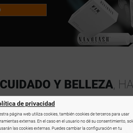
O
CUIDADO Y BELLEZA
, H
lítica de privacidad
perimentan una increíble
stra página web utiliza cookies, también cookies de terceros para usar
s pestañas se levantan y
ramientas externas. En el caso en el usuario no dé su consentimiento, sol
sionante, y tu mirada se
usarán las cookies externas. Puedes cambiar la configuración en tu