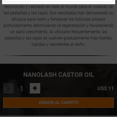
Nanolash Castor Oil es un aceite de ricino natural
reconocido y valorado en todo el mundo para el cuidado de
las pestañas y las cejas. Sus resultados han demostrado su
eficacia para nutrir y fortalecer los folículos pilosos
profundamente, estimulando la regeneración y favoreciendo
un sano crecimiento. Al utilizarlo frecuentemente, las
pestañas y las cejas se vuelven gradualmente más fuertes,
tupidas y resistentes al daño.
NANOLASH CASTOR OIL
-
+
US$ 11
AÑADIR AL CARRITO