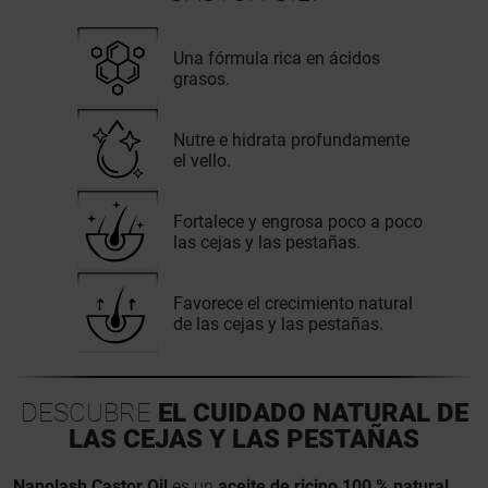
Una fórmula rica en ácidos
grasos.
Nutre e hidrata profundamente
el vello.
Fortalece y engrosa poco a poco
las cejas y las pestañas.
Favorece el crecimiento natural
de las cejas y las pestañas.
DESCUBRE
EL CUIDADO NATURAL DE
LAS CEJAS Y LAS PESTAÑAS
Nanolash Castor Oil
es un
aceite de ricino 100 % natural,