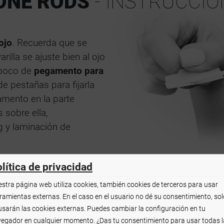
ONE RODS
- INSTRUCCIO
ojo
. Recuerda que se
rilla se ajuste bien al ojo
 poco de
pegamento para
de pestañas para fijarla
amento en la parte
s sobre ella,
g y laminación de
lítica de privacidad
stra página web utiliza cookies, también cookies de terceros para usar
ramientas externas. En el caso en el usuario no dé su consentimiento, sol
usarán las cookies externas. Puedes cambiar la configuración en tu
egador en cualquier momento. ¿Das tu consentimiento para usar todas l