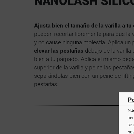
NANOLASH SILIC
Ajusta bien el tamaño de la varilla a tu 
pueden recortar libremente para que la va
y no cause ninguna molestia. Aplica un
elevar las pestañas
debajo de la varilla 
bien a tu párpado. Aplica el mismo peg
superior de la varilla y peina las pestaña
separándolas bien con un peine de liftin
pestañas.
Po
Nue
her
se 
nav