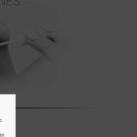
NES
o
as