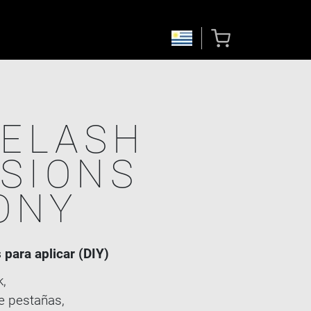
YELASH
SIONS
ONY
para aplicar (DIY)
k,
e pestañas,