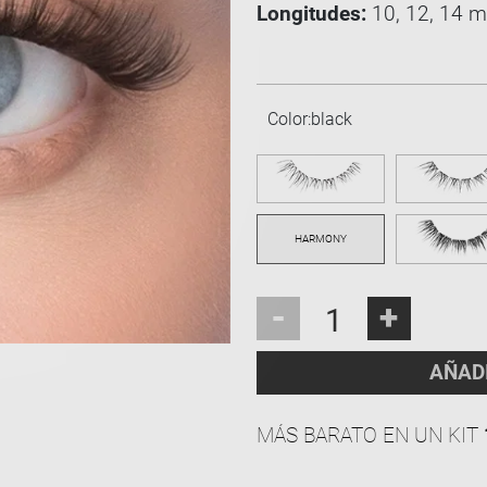
Longitudes:
10, 12, 14 
Color:
black
-
+
AÑAD
MÁS BARATO EN UN KIT